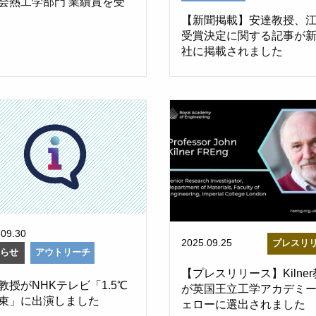
会熱工学部門 業績賞を受
【新聞掲載】安達教授、
受賞決定に関する記事が
社に掲載されました
.09.30
2025.09.25
プレスリ
知らせ
アウトリーチ
【プレスリリース】Kilne
教授がNHKテレビ「1.5℃
が英国王立工学アカデミ
束」に出演しました
ェローに選出されました