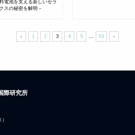
料電池を支える新しいセラ
クスの秘密を解明－
«
ペ
ペ
ペ
ペ
ペ
ペ
次
«
1
2
3
4
5
…
53
»
前
ー
ー
ー
ー
ー
ー
へ
へ
ジ
ジ
ジ
ジ
ジ
ジ
»
国際研究所
ス）