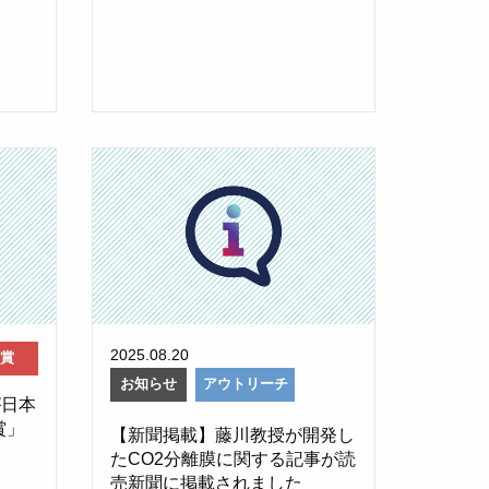
2025.08.20
賞
お知らせ
アウトリーチ
が日本
賞」
【新聞掲載】藤川教授が開発し
たCO2分離膜に関する記事が読
売新聞に掲載されました