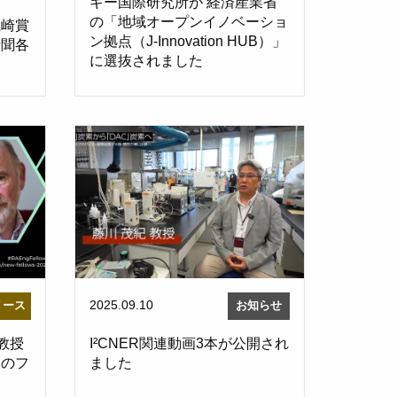
ギー国際研究所が 経済産業省
の「地域オープンイノベーショ
江崎賞
ン拠点（J-Innovation HUB）」
新聞各
に選抜されました
2025.09.10
リース
お知らせ
r教授
I²CNER関連動画3本が公開され
ーのフ
ました