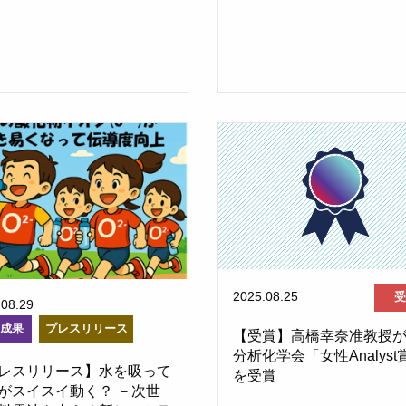
2025.08.25
受
.08.29
究成果
プレスリリース
【受賞】高橋幸奈准教授
分析化学会「女性Analyst
レスリリース】水を吸って
を受賞
がスイスイ動く？ －次世