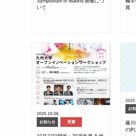
Symposium in Madrid 開催につ
械学
いて
賞
2025
お
2025.10.06
お知らせ
受賞
藤川
の約