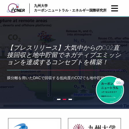
九州大学
JP
EN
カーボンニュートラル・エネルギー国際研究所
【プレスリリース】大気中からのCO2直
接回収と地中貯留でネガティブエミッシ
ョンを達成するコンセプトを構築！
膜分離を用いたDACで回収する低純度のCO2でも地中貯留可能に
First slide details.
Current Slide