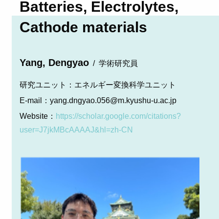
Batteries, Electrolytes,
Cathode materials
Yang, Dengyao
学術研究員
研究ユニット：
エネルギー変換科学ユニット
E-mail：
yang.dngyao.056@m.kyushu-u.ac.jp
Website：
https://scholar.google.com/citations?
user=J7jkMBcAAAAJ&hl=zh-CN