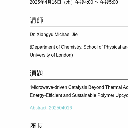
2025年4月16日（水）午後4:00 〜
午後5:00
講師
Dr. Xiangyu Michael Jie
(
Department of Chemistry
,
School of Physical a
University of London
)
演題
“Microwave-driven Catalysis Beyond Thermal Acti
Energy-Efficient and Sustainable Polymer Upcyc
Abstract_202504016
座長