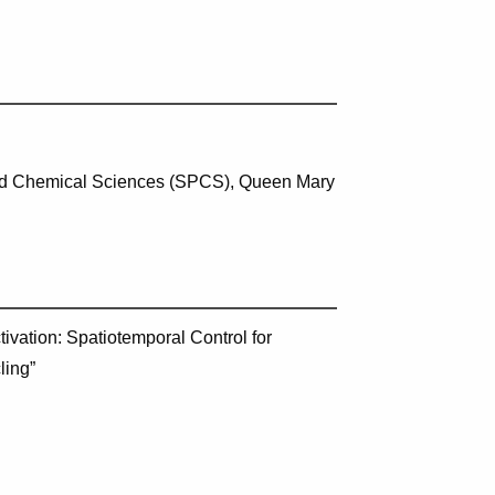
nd Chemical Sciences (SPCS)
, Queen Mary
vation: Spatiotemporal Control for
ling”