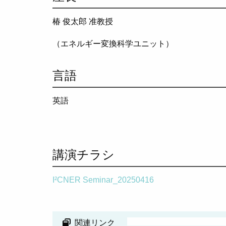
椿 俊太郎
准教授
（エネルギー変換科学ユニット）
言語
英語
講演チラシ
I²CNER Seminar_20250416
関連リンク